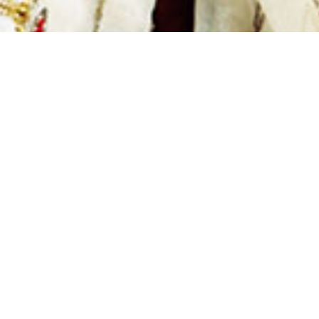
Tradition trifft
Moderne
Das Alpenhotel Krone in Pfronten ist eine feste
Institution. Die Adresse für anspruchsvolles
Wohnen, moderne kreative Kulinarik und
Gastfreundschaft im Allgäu. Heimaturlaub ist